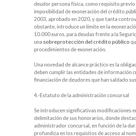
deudor persona física, como requisito previo 
imposibilidad de exoneración del crédito públ
2003, aprobado en 2020, y que tanta controv
obstante, introduce un límite en la exoneraci
10.000 euros, para deudas frente a la Seguri
una
sobreprotección del crédito público
qu
procedimientos de exoneración.
Una novedad de alcance práctico es la obliga
deben cumplir las entidades de información cred
financiación de deudores que han saldado su
4.-Estatuto de la administración concursal
Se introducen significativas modificaciones en
delimitación de sus honorarios, donde destaca 
administrador concursal, en función de la du
profundiza en los requisitos de acceso al no