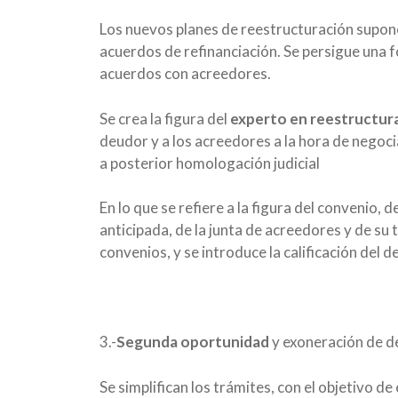
Los nuevos planes de reestructuración suponen
acuerdos de refinanciación. Se persigue una f
acuerdos con acreedores.
Se crea la figura del
experto en reestructura
deudor y a los acreedores a la hora de negoc
a posterior homologación judicial
En lo que se refiere a la figura del convenio, 
anticipada, de la junta de acreedores y de su t
convenios, y se introduce la calificación del 
3.-
Segunda oportunidad
y exoneración de 
Se simplifican los trámites, con el objetivo de 