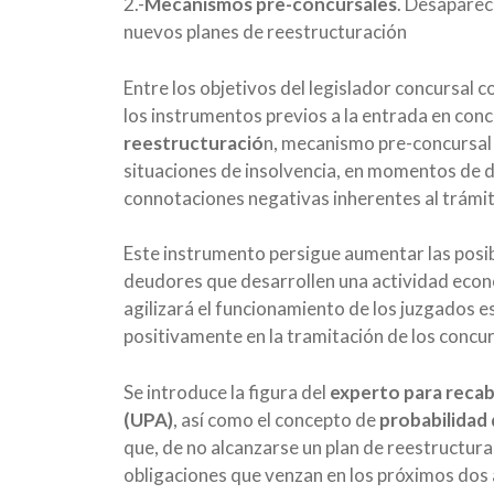
2.-
Mecanismos pre-concursales
. Desaparece
nuevos planes de reestructuración
Entre los objetivos del legislador concursal c
los instrumentos previos a la entrada en conc
reestructuració
n, mecanismo pre-concursal 
situaciones de insolvencia, en momentos de di
connotaciones negativas inherentes al trámit
Este instrumento persigue aumentar las posib
deudores que desarrollen una actividad econ
agilizará el funcionamiento de los juzgados es
positivamente en la tramitación de los concu
Se introduce la figura del
experto para recab
(UPA)
, así como el concepto de
probabilidad 
que, de no alcanzarse un plan de reestructur
obligaciones que venzan en los próximos dos 