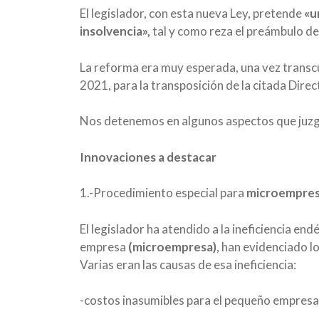
El legislador, con esta nueva Ley, pretende
«u
insolvencia»,
tal y como reza el preámbulo de
La reforma era muy esperada, una vez transcur
2021, para la transposición de la citada Dire
Nos detenemos en algunos aspectos que juzga
Innovaciones a destacar
1.-Procedimiento especial para
microempre
El legislador ha atendido a la ineficiencia end
empresa
(microempresa)
, han evidenciado 
Varias eran las causas de esa ineficiencia:
-costos inasumibles para el pequeño empresa