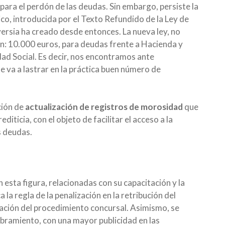
para el perdón de las deudas. Sin embargo, persiste la
ico, introducida por el Texto Refundido de la Ley de
ersia ha creado desde entonces. La nueva ley, no
ón: 10.000 euros, para deudas frente a Hacienda y
dad Social. Es decir, nos encontramos ante
e va a lastrar en la práctica buen número de
ción de
actualización de registros de morosidad
que
iticia, con el objeto de facilitar el acceso a la
s deudas.
 esta figura, relacionadas con su capacitación y la
la regla de la penalización en la retribución del
ración del procedimiento concursal. Asimismo, se
mbramiento, con una mayor publicidad en las