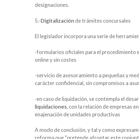
designaciones.
5.-
Digitalización
de trámites concursales
El legislador incorpora una serie de herramie
-formularios oficiales para el procedimiento 
online y sin costes
-servicio de asesoramiento a pequeñas y med
carácter confidencial, sin compromisos a asum
-en caso de liquidación, se contempla el desa
liquidaciones
, con la relación de empresas en 
enajenación de unidades productivas
A modo de conclusión, y tal y como expresamen
reforma que “pretende afrontar este conjunt