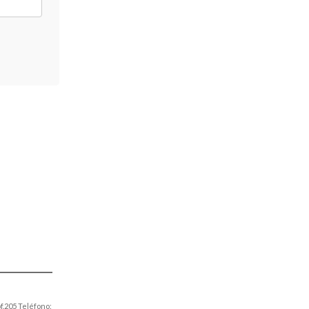
dIn
uTube
f.205 Teléfono: