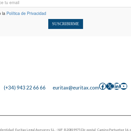
Facebook
X
Linke
Yo
(+34) 943 22 66 66
euritax@euritax.com
entidad: Euritax Legal Asesores S.L. - NIF: B20819975 Dir. postal: Camino Portuetxe 16, o