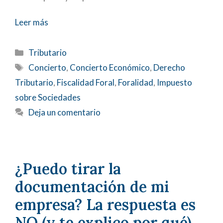
Leer más
Categorías
Tributario
Etiquetas
Concierto
,
Concierto Económico
,
Derecho
Tributario
,
Fiscalidad Foral
,
Foralidad
,
Impuesto
sobre Sociedades
Deja un comentario
¿Puedo tirar la
documentación de mi
empresa? La respuesta es
NO (y te explico por qué).