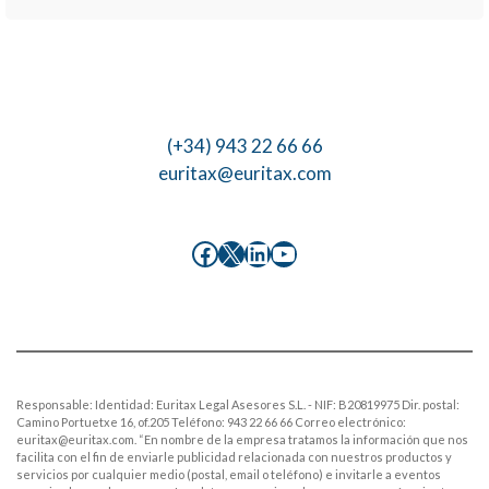
(+34) 943 22 66 66
euritax@euritax.com
Facebook
X
LinkedIn
YouTube
Responsable: Identidad: Euritax Legal Asesores S.L. - NIF: B20819975 Dir. postal:
Camino Portuetxe 16, of.205 Teléfono: 943 22 66 66 Correo electrónico:
euritax@euritax.com. “En nombre de la empresa tratamos la información que nos
facilita con el fin de enviarle publicidad relacionada con nuestros productos y
servicios por cualquier medio (postal, email o teléfono) e invitarle a eventos