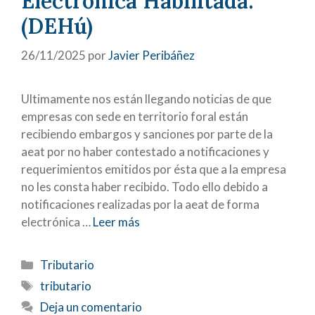
Electrónica Habilitada.
(DEHú)
26/11/2025
por
Javier Peribáñez
Ultimamente nos están llegando noticias de que
empresas con sede en territorio foral están
recibiendo embargos y sanciones por parte de la
aeat por no haber contestado a notificaciones y
requerimientos emitidos por ésta que a la empresa
no les consta haber recibido. Todo ello debido a
notificaciones realizadas por la aeat de forma
electrónica …
Leer más
Categorías
Tributario
Etiquetas
tributario
Deja un comentario